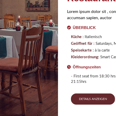
Lorem ipsum dolor sit , con
accumsan sapien, auctor
ÜBERBLICK
Küche :
Italienisch
Geöffnet für :
Saturdays, 
Speisekarte :
à la carte
Kleiderordnung:
Smart Ca
Öffnungszeiten
- First seat from 18:30 hr
21:15hrs
DETAILS ANZEIGEN