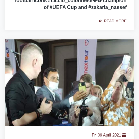
football icons #ciccio_colonnese💙⚽️ champion
of #UEFA Cup and #zakaria_nassef
READ MORE
Fri 09 April 2021