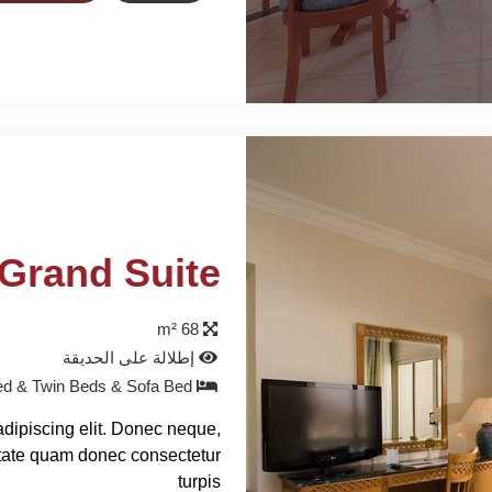
Grand Suite
68 m²
إطلالة على الحديقة
King Bed & Twin Beds & Sofa Bed
adipiscing elit. Donec neque,
tate quam donec consectetur
turpis